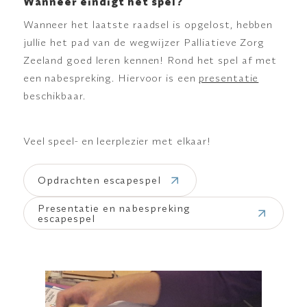
Wanneer eindigt het spel?
Wanneer het laatste raadsel is opgelost, hebben
jullie het pad van de wegwijzer Palliatieve Zorg
Zeeland goed leren kennen! Rond het spel af met
een nabespreking. Hiervoor is een
presentatie
beschikbaar.
Veel speel- en leerplezier met elkaar!
Opdrachten escapespel
Presentatie en nabespreking
escapespel
WAAR BEN JE NAAR OP ZOEK?