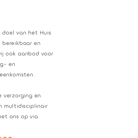
 doel van het Huis
n bereikbaar en
wij ook aanbod voor
rg- en
ijeenkomsten.
e verzorging en
 multidisciplinair
met ons op via