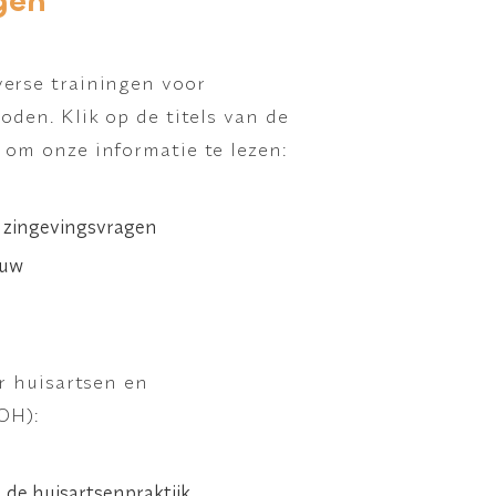
gen
erse trainingen voor
oden. Klik op de titels van de
om onze informatie te lezen:
e zingevingsvragen
ouw
?
r huisartsen en
OH):
n de huisartsenpraktijk