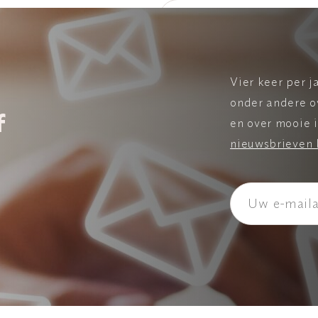
eLearning Zingeving in de 
Vier keer per j
onder andere o
f
en over mooie i
nieuwsbrieven 