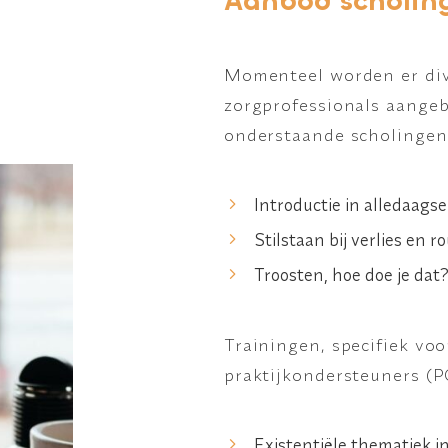
Aanbod scholin
Momenteel worden er div
zorgprofessionals aangeb
onderstaande scholingen 
Introductie in alledaags
Stilstaan bij verlies en r
Troosten, hoe doe je dat
Trainingen, specifiek voo
praktijkondersteuners (P
Existentiële thematiek i