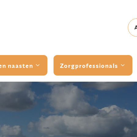
en naasten
Zorgprofessionals