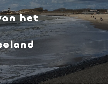
van het
eeland