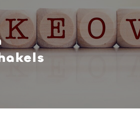
n
hakels