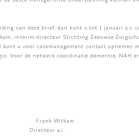
ing van deze brief, dan kunt u tot 1 januari a.s. 
kam, interim-directeur Stichting Zeeuwse Zorgscha
jd kunt u voor casemanagement contact opnemen m
gio. Voor de netwerk coördinatie dementie, NAH en
jke Frank Witkam
recteur a.i.