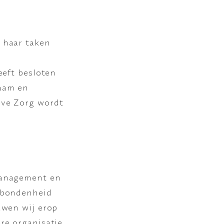
 haar taken
eeft besloten
Saam en
eve Zorg wordt
management en
erbondenheid
uwen wij erop
re organisatie