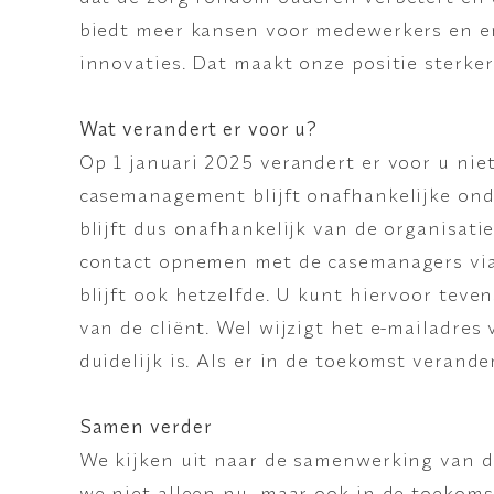
biedt meer kansen voor medewerkers en er
innovaties. Dat maakt onze positie sterke
Wat verandert er voor u?
Op 1 januari 2025 verandert er voor u nie
casemanagement blijft onafhankelijke onde
blijft dus onafhankelijk van de organisati
contact opnemen met de casemanagers via
WAAR BEN JE NAAR OP ZOEK?
blijft ook hetzelfde. U kunt hiervoor teven
van de cliënt. Wel wijzigt het e-mailadres
duidelijk is. Als er in de toekomst verand
Samen verder
We kijken uit naar de samenwerking van d
we niet alleen nu, maar ook in de toekom