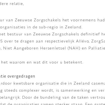
dere relatie,
stuur van Zeeuwse Zorgschakels het voornemens had
organisaties in de sub-regio in Zeeland.
 het bestuur van Zeeuwse Zorgschakels definitief h
 over te dragen aan respectievelijk Allévo, Zorg
, Niet Aangeboren Hersenletsel (NAH) en Palliati
r het waarom en wat dit voor u betekent.
tie overgedragen
ardoor kwetsbare organisatie die in Zeeland case
org steeds complexer wordt, is samenwerking en v
belangrijk. Door de bundeling van de taken vertro
at de organisaties samen sterker staan. Een grote