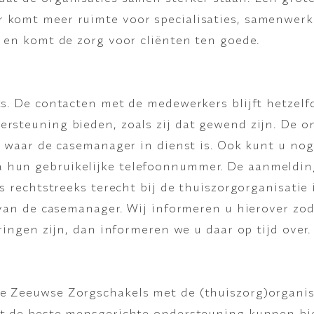
 komt meer ruimte voor specialisaties, samenwerk
r en komt de zorg voor cliënten ten goede.
ts. De contacten met de medewerkers blijft hetzelf
rsteuning bieden, zoals zij dat gewend zijn. De 
e waar de casemanager in dienst is. Ook kunt u nog
 hun gebruikelijke telefoonnummer. De aanmeldin
s rechtstreeks terecht bij de thuiszorgorganisatie 
 van de casemanager. Wij informeren u hierover zod
eringen zijn, dan informeren we u daar op tijd over
e Zeeuwse Zorgschakels met de (thuiszorg)organis
st de beste mensgerichte ondersteuning kunnen bi