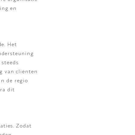
ing en
de. Het
ondersteuning
 steeds
g van cliënten
in de regio
ra dit
.
aties. Zodat
eden.